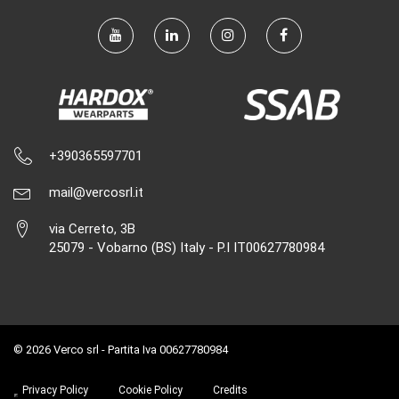
+390365597701
mail@vercosrl.it
via Cerreto, 3B
25079 - Vobarno (BS) Italy - P.I IT00627780984
© 2026 Verco srl - Partita Iva 00627780984
Privacy Policy
Cookie Policy
Credits