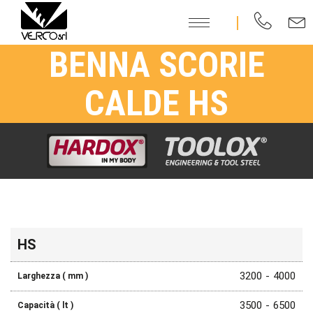
BENNA SCORIE
CALDE HS
Larghezza
Capacità
Peso
Portata
HS
mm
lt
kg
ton
3200
4000
3500
6500