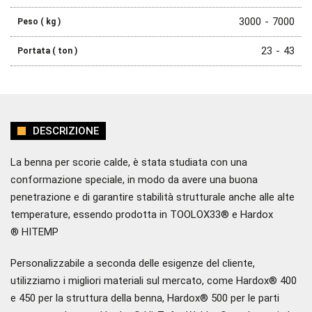
3000
7000
23
43
DESCRIZIONE
La benna per scorie calde, è stata studiata con una
conformazione speciale,
in modo da avere una buona
penetrazione e di garantire stabilità strutturale anche alle alte
temp
erature, essendo prodotta in
TOOLOX33®
e Hardox
®
HITEMP
Personalizzabile a secon
da delle esigenze del cliente,
u
tilizziamo i
migliori materiali sul mercato
, come Hardox® 400
e 450 per la struttura della benna, Hardox® 500 per le
parti