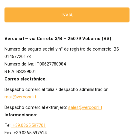
Verco srl – via Cerreto 3/B – 25079 Vobarno (BS)
Numero de seguro social y n° de registro de comercio: BS
01457720173
Numero de Iva: IT00627780984
R.E.A. BS289001
Correo electrònico:
Despacho comercial talia / despacho administraciòn:
mail@vercosrl.it
Despacho comercial extranjero:
sales@vercosrl.it
Informaciones:
Tel:
+39.0365.597701
Fax: +39.0365.597514