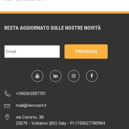
RESTA AGGIORNATO SULLE NOSTRE NOVITÀ
+390365597701
mail@vercosrl.it
via Cerreto, 3B
25079 - Vobarno (BS) Italy - P.I IT00627780984