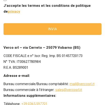
J’accepte les termes et les conditions de politique
de
privacy
Verco srl – via Cerreto – 25079 Vobarno (BS)
CODE FISCALE e n° Iscr. Reg. Imp. BS 01457720173
N° TVA: IT00627780984
R.E.A. BS289001
Adresse e-mail:
Bureau commerciale/Bureau comptabilité:
mail@vercosrl.it
Bureau commerciale à l’étranger:
sales@vercosrl.it
Informations supplémentaires:
Téléphone:
+39.0365.597701